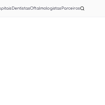
pitais
Dentistas
Oftalmologistas
Parceiros