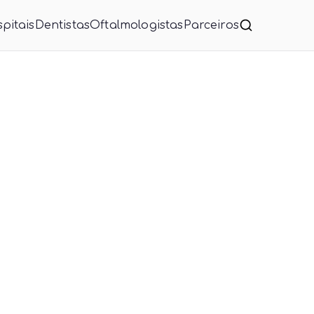
pitais
Dentistas
Oftalmologistas
Parceiros