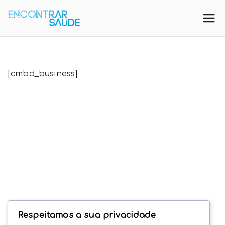
Saltar
para
EncontrarSa
Directorio De Saúde
o
conteúdo
ude
[cmbd_business]
Respeitamos a sua privacidade