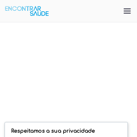
Saltar
para
EncontrarSa
Directorio De Saúde
o
conteúdo
ude
Respeitamos a sua privacidade