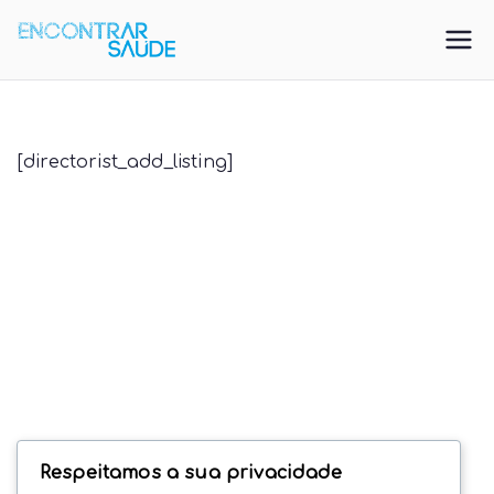
Saltar
para
EncontrarSa
Directorio De Saúde
o
conteúdo
ude
[directorist_add_listing]
Respeitamos a sua privacidade